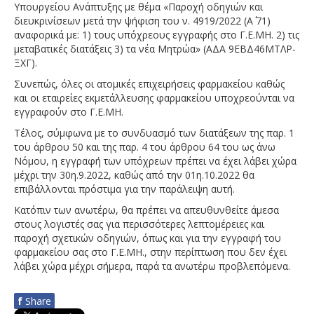
Υπουργείου Ανάπτυξης με θέμα «Παροχή οδηγιών και
διευκρινίσεων μετά την ψήφιση του ν. 4919/2022 (Α΄ 71)
αναφορικά με: 1) τους υπόχρεους εγγραφής στο Γ.Ε.ΜΗ. 2) τις
μεταβατικές διατάξεις 3) τα νέα Μητρώα» (ΑΔΑ 9ΕΒΔ46ΜΤΛΡ-
ΞΧΓ).
Συνεπώς, όλες οι ατομικές επιχειρήσεις φαρμακείου καθώς
και οι εταιρείες εκμετάλλευσης φαρμακείου υποχρεούνται να
εγγραφούν στο Γ.Ε.ΜΗ.
Τέλος, σύμφωνα με το συνδυασμό των διατάξεων της παρ. 1
του άρθρου 50 και της παρ. 4 του άρθρου 64 του ως άνω
Νόμου, η εγγραφή των υπόχρεων πρέπει να έχει λάβει χώρα
μέχρι την 30η.9.2022, καθώς από την 01η.10.2022 θα
επιβάλλονται πρόστιμα για την παράλειψη αυτή.
Κατόπιν των ανωτέρω, θα πρέπει να απευθυνθείτε άμεσα
στους λογιστές σας για περισσότερες λεπτομέρειες και
παροχή σχετικών οδηγιών, όπως και για την εγγραφή του
φαρμακείου σας στο Γ.Ε.ΜΗ., στην περίπτωση που δεν έχει
λάβει χώρα μέχρι σήμερα, παρά τα ανωτέρω προβλεπόμενα.
f
Share