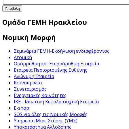
Υποβολή
Ομάδα ΓΕΜΗ Ηρακλείου
Νομική Μορφή
Σεμινάρια ΓΕΜΗ-Εκδήλωση ενδιαφέροντος
Ατομική
Ομόρρυθμη και Ετερρόρυθμη Εταιρεία
Εταιρεία Περιορισμένης Ευθύνης
Ανώνυμη Εταιρεία
Κοινοπραξία
Συνεταιρισμός
Ενεργειακές Κοινότητες
ΙΚΕ - Ιδιωτική Κεφαλαιουχική Εταιρεία
E-shop
SOS για όλες τις Νομικές Μορφές
Υπηρεσία Μιας Στάσης (ΥΜΣ)
Υποκατάστημα Αλλοδαπής